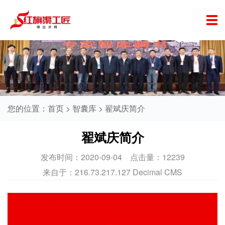
您的位置：
首页
>
智囊库
>
翟斌庆简介
翟斌庆简介
发布时间：
2020-09-04
点击量：
12239
来自于：
216.73.217.127
Decimal CMS