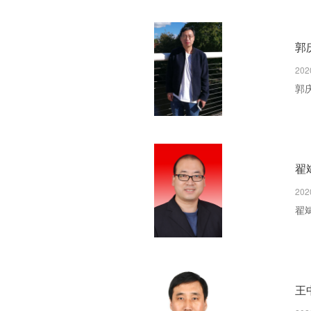
郭
202
郭
优
翟
202
翟
王