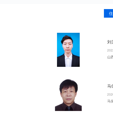
住
刘
202
山
马
202
马